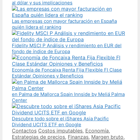
al dólar y sus implicaciones
Las empresas con mayor facturación en España
quién lidera el ranking
Fidelity MSCI P Análisis y rendimiento en EUR del
fondo de índice de Europa
Economía de Foncaixa Renta Fija Flexible FI Clase
Estándar Opiniones y Beneficios
en Palma de Mallorca Spain Innside by Meliá Palma
Center
Descubre todo sobre el iShares Asia Pacific
Dividend UCITS ETF en Google
Categories
Tags
Contactos
Costos imputables
,
Economía
,
Estrategias de precios
,
Finanzas
,
Margen bruto
,