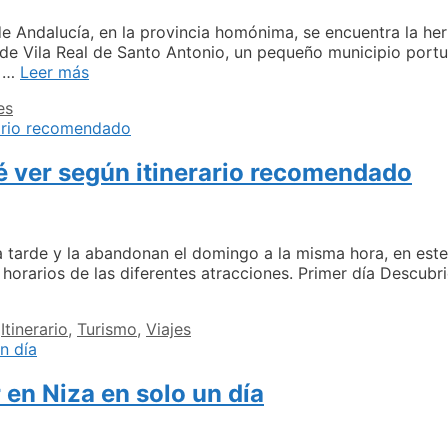
drid
de Andalucía, en la provincia homónima, se encuentra la h
 de Vila Real de Santo Antonio, un pequeño municipio port
Descubriendo
n …
Leer más
el
es
primer
pueblo
portugués
é ver según itinerario recomendado
cerca
de
Huelva
 la tarde y la abandonan el domingo a la misma hora, en est
s horarios de las diferentes atracciones. Primer día Descubr
,
Itinerario
,
Turismo
,
Viajes
 en Niza en solo un día