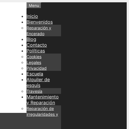
Menu
Inicio
Bienvenidos
Reparación y
Encerado
Blog
Contacto
Políticas
Cookies
Legales
Privacidad
Escuela
Alquiler de
esquís
Travesía
Mantenimiento
y Reparación
Reparación de
irregularidades y