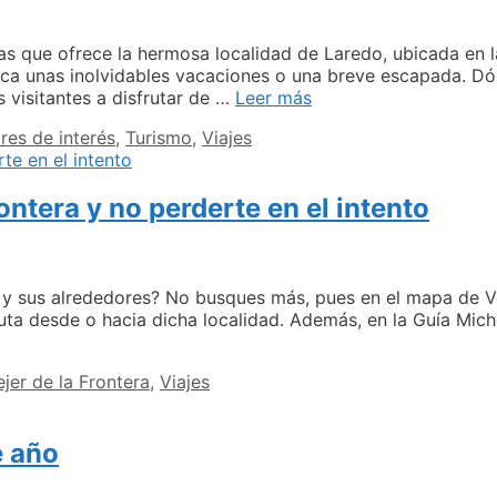
as que ofrece la hermosa localidad de Laredo, ubicada en l
fica unas inolvidables vacaciones o una breve escapada. 
Descubre
 visitantes a disfrutar de …
Leer más
los
res de interés
,
Turismo
,
Viajes
mejores
planes
para
ontera y no perderte en el intento
ver
en
Laredo
y
sus
 y sus alrededores? No busques más, pues en el mapa de Ve
alrededores
ruta desde o hacia dicha localidad. Además, en la Guía Mic
ejer de la Frontera
,
Viajes
e año