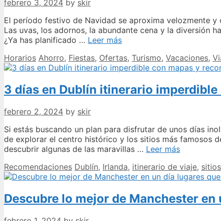
febrero 3, 2024
by
skir
y
no
El período festivo de Navidad se aproxima velozmente y c
perderte
Las uvas, los adornos, la abundante cena y la diversión h
en
10
¿Ya has planificado …
Leer más
el
maneras
Categories
Tags
Horarios
Ahorro
,
Fiestas
,
Ofertas
,
Turismo
,
Vacaciones
,
Vi
intento
baratas
de
celebrar
3 días en Dublín itinerario imperdib
fin
de
año
febrero 2, 2024
by
skir
Si estás buscando un plan para disfrutar de unos días ino
de explorar el centro histórico y los sitios más famosos 
3
descubrir algunas de las maravillas …
Leer más
días
Categories
Tags
Recomendaciones
Dublín
,
Irlanda
,
itinerario de viaje
,
sitio
en
Dublín
itinerario
Descubre lo mejor de Manchester en 
imperdible
con
mapas
febrero 1, 2024
by
skir