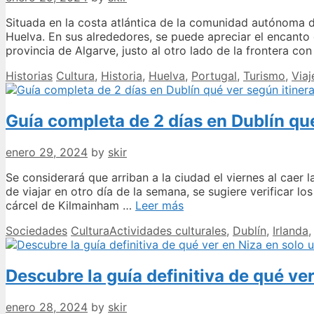
Ma
Situada en la costa atlántica de la comunidad autónoma 
Huelva. En sus alrededores, se puede apreciar el encanto
provincia de Algarve, justo al otro lado de la frontera co
Categories
Tags
Historias
Cultura
,
Historia
,
Huelva
,
Portugal
,
Turismo
,
Viaj
Guía completa de 2 días en Dublín qu
enero 29, 2024
by
skir
Se considerará que arriban a la ciudad el viernes al caer
de viajar en otro día de la semana, se sugiere verificar lo
Guía
cárcel de Kilmainham …
Leer más
completa
Categories
Tags
Sociedades
CulturaActividades culturales
,
Dublín
,
Irlanda
de
2
días
Descubre la guía definitiva de qué ver
en
Dublín
qué
enero 28, 2024
by
skir