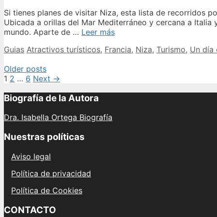
ver
según
Si tienes planes de visitar Niza, esta lista de recorridos p
itinerario
Ubicada a orillas del Mar Mediterráneo y cercana a Italia 
recomendado
Descubre
mundo. Aparte de …
Leer más
la
Categories
Tags
Guias
Atractivos turísticos
,
Francia
,
Niza
,
Turismo
,
Un día 
guía
definitiva
Post
Older posts
de
navigation
1
2
…
6
Next →
qué
ver
Biografía de la Autora
en
Niza
Dra. Isabella Ortega Biografía
en
solo
Nuestras políticas
un
día
Aviso legal
Política de privacidad
Política de Cookies
CONTACTO