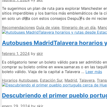
y
recomenda
Te sugerimos un plan de ruta para explorar Manchester en 
locales
sitios imperdibles y los barrios más emblemáticos de l
en solo un d铆a con estos consejos Despu茅s de mi reci
Categories
Tags
Recomendaciones
Guía de viaje
,
Itinerario de un día
,
Manc
Autobuses MadridTalavera horarios y
febrero 1, 2024
by
skir
Es obligatorio tener un boleto válido para ser admitido e
comprar su boleto online en www.samar.es o en las taquil
Au
boleto válido. Viaja de la capital a Talavera …
Leer más
Ma
Categories
Tags
Horarios
Autobuses
,
Estación Sur
,
Madrid
,
Talavera
,
Trans
ho
y
ru
Descubriendo el primer pueblo portu
de
Es
Su
enero 29, 2024
by
skir