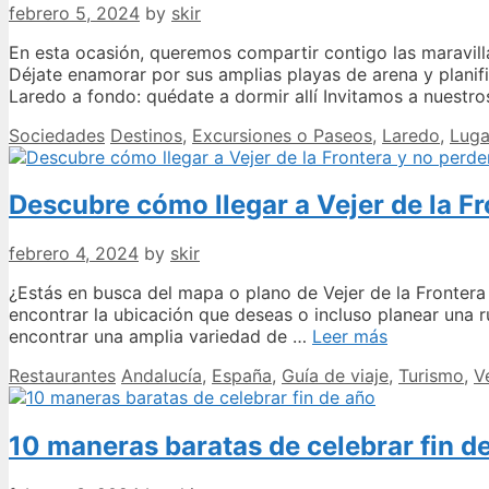
Dubrovnik
febrero 5, 2024
by
skir
y
sus
En esta ocasión, queremos compartir contigo las maravill
alrededores
Déjate enamorar por sus amplias playas de arena y plani
Laredo a fondo: quédate a dormir allí Invitamos a nuestros
Categories
Tags
Sociedades
Destinos
,
Excursiones o Paseos
,
Laredo
,
Luga
Descubre cómo llegar a Vejer de la Fr
febrero 4, 2024
by
skir
¿Estás en busca del mapa o plano de Vejer de la Frontera
encontrar la ubicación que deseas o incluso planear una 
Descubre
encontrar una amplia variedad de …
Leer más
cómo
Categories
Tags
Restaurantes
Andalucía
,
España
,
Guía de viaje
,
Turismo
,
V
llegar
a
Vejer
10 maneras baratas de celebrar fin d
de
la
Frontera