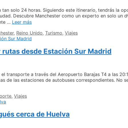
ciones
tan solo 24 horas. Siguiendo este itinerario, tendrás la op
a ciudad. Descubre Manchester como un experto en solo un
Descubre
ente …
Leer más
lo
hester
,
Reino Unido
,
Turismo
,
Viajes
mejor
de
Manchester
 rutas desde Estación Sur Madrid
en
un
día
lugares
que
n el transporte a través del Aeropuerto Barajas T4 a las 20
no
las de las estaciones de autobuses correspondientes. No se
puedes
tobuses
perderte
dridTalavera
porte
,
Viajes
rarios
tas
gués cerca de Huelva
sde
tación
r