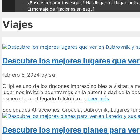
¿Buscas reparar tus esquís? Has llegado al lugar indic
El montaje de fijaciones en esquí
Viajes
Descubre los mejores lugares que ver
febrero 6, 2024
by
skir
Cilipi es uno de los rincones imprescindibles a visitar, 
lugar nos invita a adentrarnos en la autenticidad de la co
Descubre
esmero todo el legado folclórico …
Leer más
los
Categories
Tags
Sociedades
Atracciones
,
Croacia
,
Dubrovnik
,
Lugares turí
mejores
lugares
que
Descubre los mejores planes para ver
ver
en