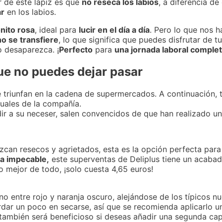
r de este lápiz es que
no reseca los labios
, a diferencia d
ar
en los labios.
onito rosa
, ideal para
lucir en el día a día
. Pero lo que nos 
no se transfiere
, lo que significa que puedes disfrutar de 
o desaparezca. ¡
Perfecto
para
una jornada laboral comple
ue no puedes dejar pasar
 triunfan en la cadena de supermercados. A continuación, 
uales de la compañía.
ir a su neceser, salen convencidos de que han realizado u
uzcan resecos y agrietados, esta es la opción perfecta para 
sa impecable,
este superventas de Deliplus tiene un acabad
lo mejor de todo, ¡solo cuesta 4,65 euros!
o entre rojo y naranja oscuro, alejándose de los típicos nu
ar un poco en secarse, así que se recomienda aplicarlo un
ambién será beneficioso si deseas añadir una segunda capa