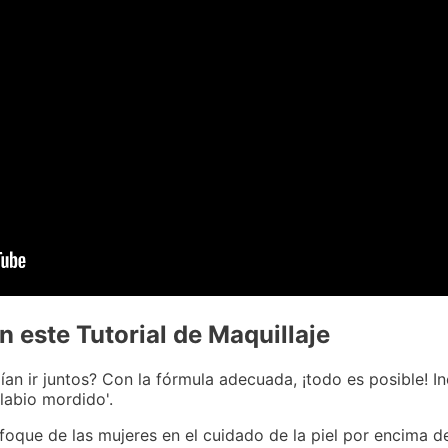
 este Tutorial de Maquillaje
ían ir juntos? Con la fórmula adecuada, ¡todo es posible! I
labio mordido'.
foque de las mujeres en el cuidado de la piel por encima del