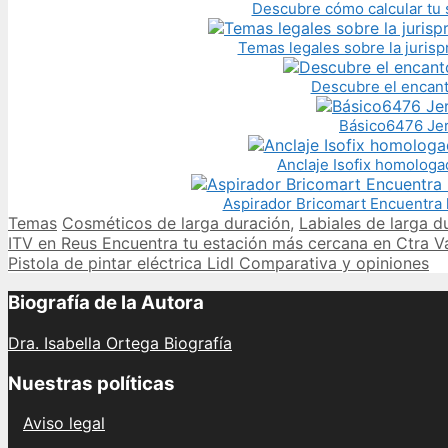
Descubre cómo calcular tu 
Temas legales sobre la jurisp
Descubre el encant
Básico6476 Jer
Anclaje Isofix homologa
Aspirador Bricomart Encuentra 
Categories
Tags
Temas
Cosméticos de larga duración
,
Labiales de larga d
Post
ITV en Reus Encuentra tu estación más cercana en Ctra V
navigation
Pistola de pintar eléctrica Lidl Comparativa y opiniones
Biografía de la Autora
Dra. Isabella Ortega Biografía
Nuestras políticas
Aviso legal