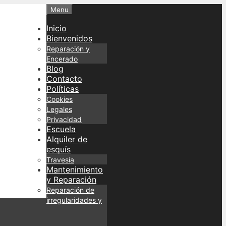
Menu
Inicio
Bienvenidos
Reparación y
Encerado
Blog
Contacto
Políticas
Cookies
Legales
Privacidad
Escuela
Alquiler de
esquís
Travesía
Mantenimiento
y Reparación
Reparación de
irregularidades y