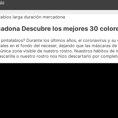
ado
rcadona Descubre los mejores 30 color
 pintalabios? Durante los últimos años, el coronavirus y su
biales en el fondo del neceser, dejando que las máscaras d
única zona visible de nuestro rostro. Nuestros hábitos de 
scarilla o nuestro rostro nos hizo descartarlo por complet