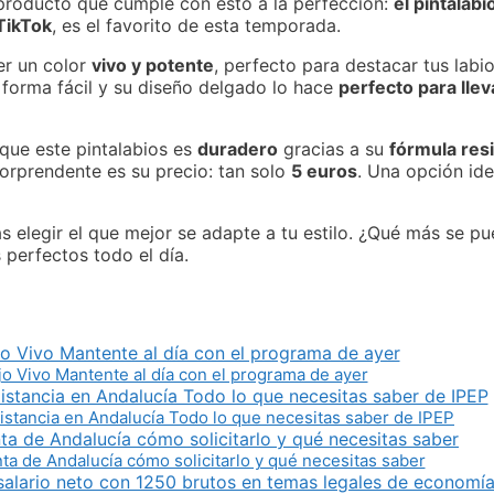
n producto que cumple con esto a la perfección:
el pintalab
TikTok
, es el favorito de esta temporada.
er un color
vivo y potente
, perfecto para destacar tus labio
 forma fácil y su diseño delgado lo hace
perfecto para llev
que este pintalabios es
duradero
gracias a su
fórmula res
sorprendente es su precio: tan solo
5 euros
. Una opción id
s elegir el que mejor se adapte a tu estilo. ¿Qué más se p
perfectos todo el día.
ojo Vivo Mantente al día con el programa de ayer
Distancia en Andalucía Todo lo que necesitas saber de IPEP
ta de Andalucía cómo solicitarlo y qué necesitas saber