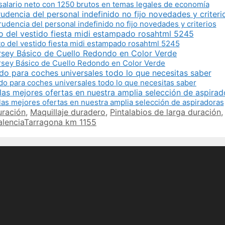
salario neto con 1250 brutos en temas legales de economía
rudencia del personal indefinido no fijo novedades y criterios
o del vestido fiesta midi estampado rosahtml 5245
sey Básico de Cuello Redondo en Color Verde
do para coches universales todo lo que necesitas saber
las mejores ofertas en nuestra amplia selección de aspiradoras
uración
,
Maquillaje duradero
,
Pintalabios de larga duración
alenciaTarragona km 1155