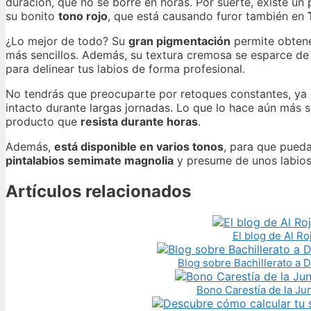
duración, que no se borre en horas. Por suerte, existe u
su bonito
tono rojo
, que está causando furor también en
¿Lo mejor de todo? Su
gran pigmentación
permite obten
más sencillos. Además, su textura cremosa se esparce de
para delinear tus labios de forma profesional.
No tendrás que preocuparte por retoques constantes, ya 
intacto durante largas jornadas. Lo que lo hace aún más 
producto que
resista durante horas
.
Además,
está disponible en varios tonos
, para que pueda
pintalabios semimate magnolia
y presume de unos labios 
Artículos relacionados
El blog de Al R
Blog sobre Bachillerato a 
Bono Carestía de la Jun