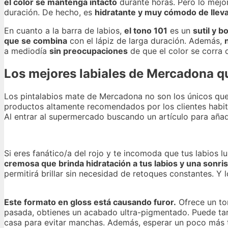
el color se mantenga intacto
durante horas. Pero lo mejo
duración. De hecho, es
hidratante y muy cómodo de llev
En cuanto a la barra de labios,
el tono 101
es un
sutil y b
que se combina
con el lápiz de larga duración. Además,
a mediodía
sin preocupaciones
de que el color se corra 
Los mejores labiales de Mercadona q
Los pintalabios mate de Mercadona no son los únicos que
productos altamente recomendados por los clientes habit
Al entrar al supermercado buscando un artículo para añad
Si eres fanático/a del rojo y te incomoda que tus labios l
cremosa que brinda hidratación a tus labios y una sonri
permitirá brillar sin necesidad de retoques constantes. Y 
Este formato en gloss está causando furor.
Ofrece un ton
pasada, obtienes un acabado ultra-pigmentado. Puede tard
casa para evitar manchas. Además, esperar un poco más t