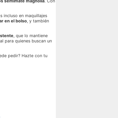
ios semimate magnolia
. Con
s incluso en maquillajes
ar en el bolso
, y también
istente
, que lo mantiene
eal para quienes buscan un
uede pedir? Hazte con tu