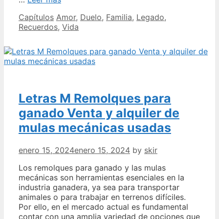
último
Categories
Tags
Capítulos
Amor
,
Duelo
,
Familia
,
Legado
,
capítulo
Recuerdos
,
Vida
de
Mi
querida
madre
en
español
Letras M Remolques para
ganado Venta y alquiler de
mulas mecánicas usadas
enero 15, 2024
enero 15, 2024
by
skir
Los remolques para ganado y las mulas
mecánicas son herramientas esenciales en la
industria ganadera, ya sea para transportar
animales o para trabajar en terrenos difíciles.
Por ello, en el mercado actual es fundamental
contar con una amplia variedad de opciones que