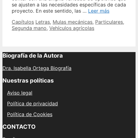
se ajusten a las necesidades específicas de cada
Letras
proyecto. En este sentido, las …
Leer más
M
Categories
Tags
Capítulos
Letras
,
Mulas mecánicas
,
Particulares
,
Remolques
Segunda mano
,
Vehículos agrícolas
para
ganado
Venta
y
alquiler
Biografía de la Autora
de
mulas
Dra. Isabella Ortega Biografía
mecánicas
usadas
Nuestras políticas
Aviso legal
Política de privacidad
Política de Cookies
CONTACTO