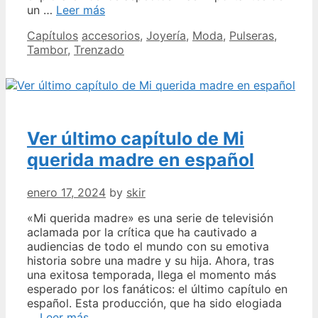
P2053636
un …
Leer más
PULSERA
Categories
Tags
Capítulos
accesorios
,
Joyería
,
Moda
,
Pulseras
,
TRENZADA
Tambor
,
Trenzado
TAMBORHTML
Encuentra
la
mejor
opción
en
Ver último capítulo de Mi
nuestro
catálogo
querida madre en español
enero 17, 2024
by
skir
«Mi querida madre» es una serie de televisión
aclamada por la crítica que ha cautivado a
audiencias de todo el mundo con su emotiva
historia sobre una madre y su hija. Ahora, tras
una exitosa temporada, llega el momento más
esperado por los fanáticos: el último capítulo en
español. Esta producción, que ha sido elogiada
Ver
…
Leer más