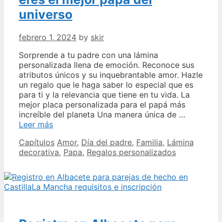
universo
febrero 1, 2024
by
skir
Sorprende a tu padre con una lámina
personalizada llena de emoción. Reconoce sus
atributos únicos y su inquebrantable amor. Hazle
un regalo que le haga saber lo especial que es
para ti y la relevancia que tiene en tu vida. La
mejor placa personalizada para el papá más
increíble del planeta Una manera única de …
P9349732
Leer más
Lámina
Categories
Tags
Capítulos
Amor
,
Día del padre
,
Familia
,
Lámina
personalizada
decorativa
,
Papa
,
Regalos personalizados
Demuestra
que
eres
el
mejor
papá
del