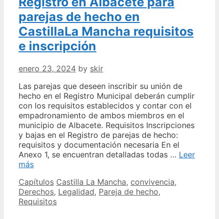
Registro en Albacete para
universo
parejas de hecho en
CastillaLa Mancha requisitos
e inscripción
enero 23, 2024
by
skir
Las parejas que deseen inscribir su unión de
hecho en el Registro Municipal deberán cumplir
con los requisitos establecidos y contar con el
empadronamiento de ambos miembros en el
municipio de Albacete. Requisitos Inscripciones
y bajas en el Registro de parejas de hecho:
requisitos y documentación necesaria En el
Anexo 1, se encuentran detalladas todas …
Leer
Registro
más
en
Categories
Tags
Capítulos
Castilla La Mancha
,
convivencia
,
Albacete
Derechos
,
Legalidad
,
Pareja de hecho
,
para
Requisitos
parejas
de