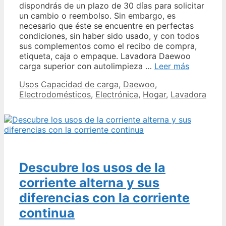
dispondrás de un plazo de 30 días para solicitar
un cambio o reembolso. Sin embargo, es
necesario que éste se encuentre en perfectas
condiciones, sin haber sido usado, y con todos
sus complementos como el recibo de compra,
etiqueta, caja o empaque. Lavadora Daewoo
La
carga superior con autolimpieza …
Leer más
mejor
Categories
Tags
Usos
Capacidad de carga
,
Daewoo
,
opción
Electrodomésticos
,
Electrónica
,
Hogar
,
Lavadora
para
tu
hogar
Lavadora
Daewoo
de
17
Descubre los usos de la
kilos
corriente alterna y sus
diferencias con la corriente
continua