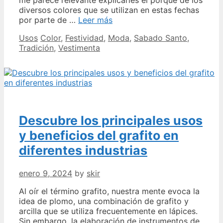
me parece relevante explicarles el porqué de los
diversos colores que se utilizan en estas fechas
Protocolo
por parte de …
Leer más
de
Categories
Tags
Usos
Color
,
Festividad
,
Moda
,
Sabado Santo
,
colores
Tradición
,
Vestimenta
para
vestir
en
Semana
Santa
Sábado
Santo
Descubre los principales usos
y beneficios del grafito en
diferentes industrias
enero 9, 2024
by
skir
Al oír el término grafito, nuestra mente evoca la
idea de plomo, una combinación de grafito y
arcilla que se utiliza frecuentemente en lápices.
Sin embargo, la elaboración de instrumentos de