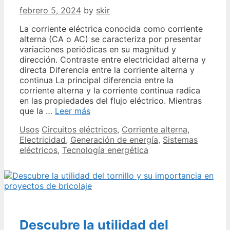
febrero 5, 2024
by
skir
La corriente eléctrica conocida como corriente
alterna (CA o AC) se caracteriza por presentar
variaciones periódicas en su magnitud y
dirección. Contraste entre electricidad alterna y
directa Diferencia entre la corriente alterna y
continua La principal diferencia entre la
corriente alterna y la corriente continua radica
en las propiedades del flujo eléctrico. Mientras
Descubre
que la …
Leer más
los
Categories
Tags
Usos
Circuitos eléctricos
,
Corriente alterna
,
usos
Electricidad
,
Generación de energía
,
Sistemas
de
eléctricos
,
Tecnología energética
la
corriente
alterna
y
sus
diferencias
con
Descubre la utilidad del
la