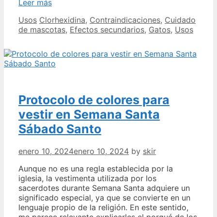
Clorhexidina
Leer más
para
Categories
Tags
Usos
Clorhexidina
,
Contraindicaciones
,
Cuidado
gatos
de mascotas
,
Efectos secundarios
,
Gatos
,
Usos
usos
efectos
secundarios
contraindicaciones
y
cómo
evitarlos
Protocolo de colores para
vestir en Semana Santa
Sábado Santo
enero 10, 2024
enero 10, 2024
by
skir
Aunque no es una regla establecida por la
iglesia, la vestimenta utilizada por los
sacerdotes durante Semana Santa adquiere un
significado especial, ya que se convierte en un
lenguaje propio de la religión. En este sentido,