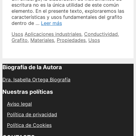
escritura no es la única utilidad de este común
elemento. En el presente texto, exploraremos las
características y usos fundamentales del grafito
Descubre
dentro de …
Leer más
los
Categories
Tags
Usos
Aplicaciones industriales
,
Conductividad
,
principales
Grafito
,
Materiales
,
Propiedades
,
Usos
usos
y
beneficios
del
grafito
Biografía de la Autora
en
diferentes
Dra. Isabella Ortega Biografía
industrias
Nuestras políticas
Aviso legal
Política de privacidad
Política de Cookies