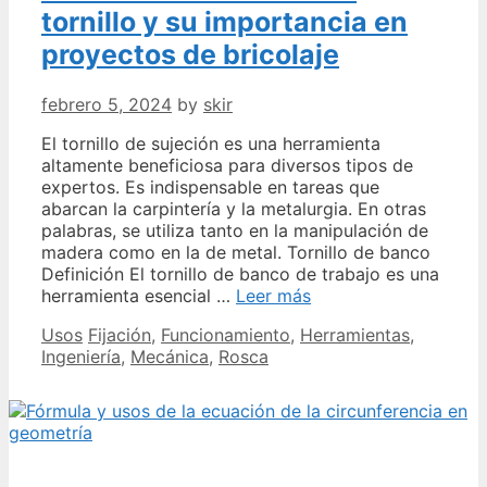
corriente
tornillo y su importancia en
continua
proyectos de bricolaje
febrero 5, 2024
by
skir
El tornillo de sujeción es una herramienta
altamente beneficiosa para diversos tipos de
expertos. Es indispensable en tareas que
abarcan la carpintería y la metalurgia. En otras
palabras, se utiliza tanto en la manipulación de
madera como en la de metal. Tornillo de banco
Definición El tornillo de banco de trabajo es una
Descubre
herramienta esencial …
Leer más
la
Categories
Tags
Usos
Fijación
,
Funcionamiento
,
Herramientas
,
utilidad
Ingeniería
,
Mecánica
,
Rosca
del
tornillo
y
su
importancia
en