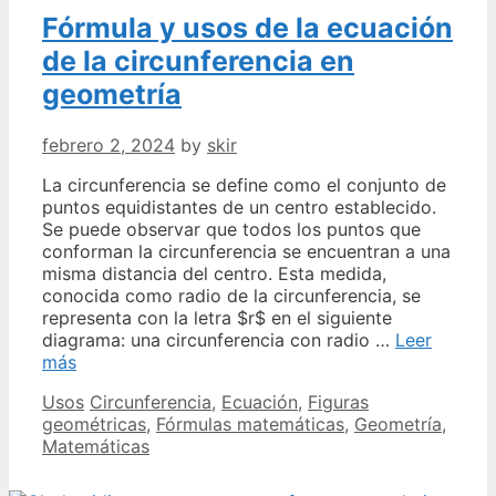
proyectos
Fórmula y usos de la ecuación
de
bricolaje
de la circunferencia en
geometría
febrero 2, 2024
by
skir
La circunferencia se define como el conjunto de
puntos equidistantes de un centro establecido.
Se puede observar que todos los puntos que
conforman la circunferencia se encuentran a una
misma distancia del centro. Esta medida,
conocida como radio de la circunferencia, se
representa con la letra $r$ en el siguiente
diagrama: una circunferencia con radio …
Leer
Fórmula
más
y
Categories
Tags
Usos
Circunferencia
,
Ecuación
,
Figuras
usos
geométricas
,
Fórmulas matemáticas
,
Geometría
,
de
Matemáticas
la
ecuación
de