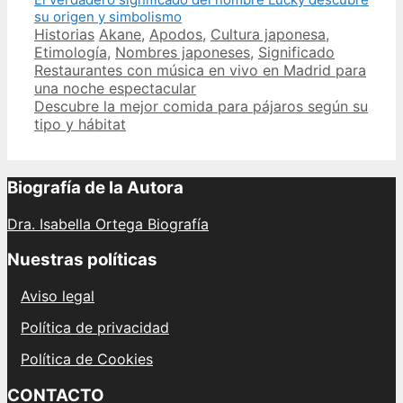
su origen y simbolismo
Categories
Tags
Historias
Akane
,
Apodos
,
Cultura japonesa
,
Etimología
,
Nombres japoneses
,
Significado
Post
Restaurantes con música en vivo en Madrid para
navigation
una noche espectacular
Descubre la mejor comida para pájaros según su
tipo y hábitat
Biografía de la Autora
Dra. Isabella Ortega Biografía
Nuestras políticas
Aviso legal
Política de privacidad
Política de Cookies
CONTACTO