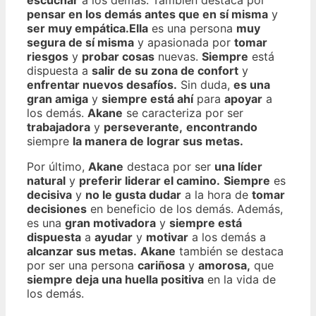
escuchar
a los demás. También destaca por
pensar en los demás antes que en sí misma
y
ser muy empática.
Ella
es una persona
muy
segura de sí misma
y apasionada por
tomar
riesgos
y
probar cosas
nuevas.
Siempre
está
dispuesta a
salir de su zona de confort
y
enfrentar nuevos desafíos.
Sin duda,
es una
gran amiga
y
siempre está ahí
para
apoyar
a
los demás.
Akane
se caracteriza por ser
trabajadora
y
perseverante,
encontrando
siempre
la manera de lograr sus metas.
Por último,
Akane
destaca por ser
una líder
natural
y
preferir liderar el camino.
Siempre
es
decisiva
y
no le gusta dudar
a la hora de
tomar
decisiones
en beneficio de los demás. Además,
es una
gran motivadora
y
siempre está
dispuesta
a
ayudar
y
motivar
a los demás a
alcanzar sus metas.
Akane
también se destaca
por ser una persona
cariñosa
y
amorosa,
que
siempre deja una huella positiva
en la vida de
los demás.