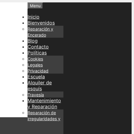
Menu
Inicio
Bienvenidos
Reparación y
Encerado
Blog
Contacto
Políticas
Cookies
Legales
Privacidad
Escuela
Alquiler de
esquís
Travesía
Mantenimiento
y Reparación
Reparación de
irregularidades y