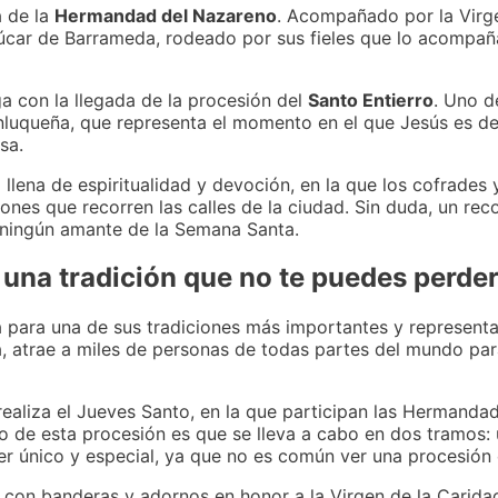
a de la
Hermandad del Nazareno
. Acompañado por la Virg
nlúcar de Barrameda, rodeado por sus fieles que lo acompa
a con la llegada de la procesión del
Santo Entierro
. Uno d
luqueña, que representa el momento en el que Jesús es de
sa.
llena de espiritualidad y devoción, en la que los cofrades
nes que recorren las calles de la ciudad. Sin duda, un reco
 ningún amante de la Semana Santa.
una tradición que no te puedes perde
para una de sus tradiciones más importantes y representat
a, atrae a miles de personas de todas partes del mundo par
ealiza el Jueves Santo, en la que participan las Hermandad
 de esta procesión es que se lleva a cabo en dos tramos: u
ter único y especial, ya que no es común ver una procesión 
con banderas y adornos en honor a la Virgen de la Caridad