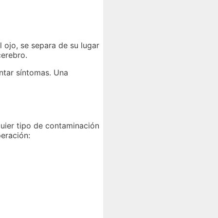
l ojo, se separa de su lugar
cerebro.
ntar síntomas. Una
lquier tipo de contaminación
peración: