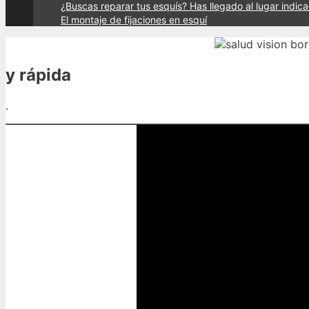
¿Buscas reparar tus esquís? Has llegado al lugar indic
El montaje de fijaciones en esquí
y rápida
.