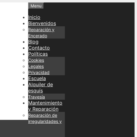
Menu
Inicio
Bienvenidos
Reparación y
Encerado
Blog
Contacto
Políticas
Cookies
Legales
Privacidad
Escuela
Alquiler de
esquís
Travesía
Mantenimiento
y Reparación
Reparación de
irregularidades y