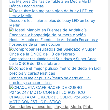
Las Mejores Ofertas de Tablets en Media Markt
Dónde Encontrarlas
Descubre los mejores ojos de buey LED en Leroy
Merlin
Hostal Manolo en Fuentes de Andalucía Encantos y
hospedaje de primera opción
Comprobar resultados del Sueldazo y Super Once
de la ONCE del 18 de febrero
Conoce el mejor pulsioxímetro de dedo en Lidl
precios y características
CHAQUETA CAFE RACER DE CUERO P2456247
MOTO CON ESTILO RUSTICO
Categories
Tags
Sociedades
accesorios
,
Joyería
,
Moda
,
Plata
,