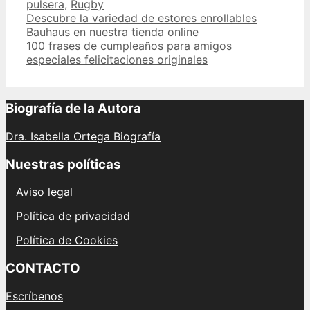
pulsera
,
Rugby
Post
Descubre la variedad de estores enrollables
navigation
Bauhaus en nuestra tienda online
100 frases de cumpleaños para amigos
especiales felicitaciones originales
Biografía de la Autora
Dra. Isabella Ortega Biografía
Nuestras políticas
Aviso legal
Política de privacidad
Política de Cookies
CONTACTO
Escríbenos