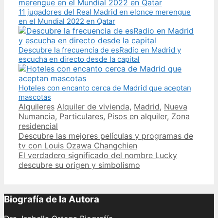
11 jugadores del Real Madrid en elonce merengue
en el Mundial 2022 en Qatar
Descubre la frecuencia de esRadio en Madrid y
escucha en directo desde la capital
Hoteles con encanto cerca de Madrid que aceptan
mascotas
Categories
Tags
Alquileres
Alquiler de vivienda
,
Madrid
,
Nueva
Numancia
,
Particulares
,
Pisos en alquiler
,
Zona
residencial
Post
Descubre las mejores películas y programas de
navigation
tv con Louis Ozawa Changchien
El verdadero significado del nombre Lucky
descubre su origen y simbolismo
Biografía de la Autora