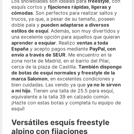
Los snowblades son ideales para
freestyle
, con
esquís cortos y
fijaciones rápidas, ligeras y
cómodas
. Son perfectos para realizar saltos y
trucos, ya que, a pesar de su tamaño, poseen
doble pala y
pueden adaptarse a diversos
estilos de esquí
. Además, son muy divertidos y
una excelente opción para aquellos que quieran
aprender a esquiar
. Realizo
ventas a toda
España
y acepto pagos mediante
PayPal, con
envío a través de SEUR
. Me encuentro en la
zona norte de Madrid, en el barrio del Pilar,
cerca de la plaza de Castilla.
También dispongo
de botas de esquí normales y freestyle de la
marca Salomon
, en excelentes condiciones y
bien cuidadas. Las vendo ya que
ya no le sirven
a mi hijo
. Tienen una talla de 25.5 para esquí,
equivalente a la talla 39 en calzado común.
¡Hazte con estas botas y completa tu equipo de
esquí!
Versátiles esquís freestyle
alpino con fijaciones