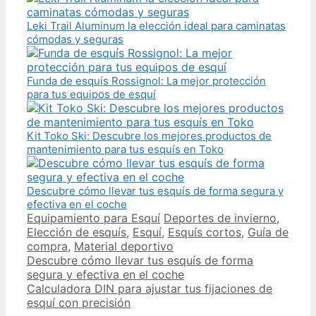
Leki Trail Aluminum la elección ideal para caminatas
cómodas y seguras
Funda de esquís Rossignol: La mejor protección
para tus equipos de esquí
Kit Toko Ski: Descubre los mejores productos de
mantenimiento para tus esquís en Toko
Descubre cómo llevar tus esquís de forma segura y
efectiva en el coche
Categories
Tags
Equipamiento para Esquí
Deportes de invierno
,
Elección de esquís
,
Esquí
,
Esquís cortos
,
Guía de
compra
,
Material deportivo
Post
Descubre cómo llevar tus esquís de forma
navigation
segura y efectiva en el coche
Calculadora DIN para ajustar tus fijaciones de
esquí con precisión