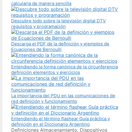
calcularla de manera sencilla
Descubre todo sobre la televisión digital DTV
requisitos y programación
Descarga el PDF de la definición y ejemplos de
Ecuaciones de Bernoulli
Entendiendo la forma canónica de la circunferencia
definición elementos y ejercicios
La importancia del PDU en las comunicaciones de
red definición y funcionamiento
Entendiendo el término flashear Guía práctica y
definición en el Diccionario Argentino
Categories
Tags
Definiciones
Almacenamiento
,
Dispositivos