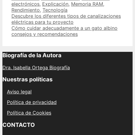
electrónicos
,
Explicación
,
Memoria RAM
,
Rendimiento
,
Tecnología
Post
Descubre los diferentes tipos de canalizaciones
navigation
eléctricas para tu proyecto
Cómo cuidar adecuadamente a un gato albino
consejos y recomendaciones
Biografía de la Autora
Dra. Isabella Ortega Biografía
Nuestras políticas
Aviso legal
Política de privacidad
Política de Cookies
CONTACTO