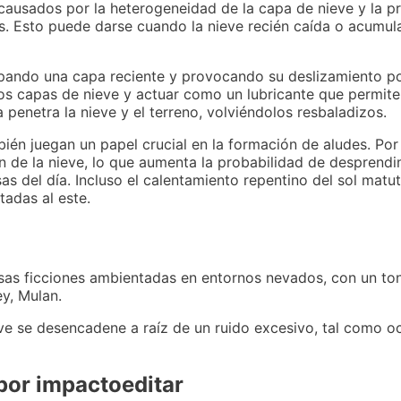
usados ​​por la heterogeneidad de la capa de nieve y la p
tes. Esto puede darse cuando la nieve recién caída o acumul
apando una capa reciente y provocando su deslizamiento po
e dos capas de nieve y actuar como un lubricante que permit
 penetra la nieve y el terreno, volviéndolos resbaladizos.
ién juegan un papel crucial en la formación de aludes. Po
ón de la nieve, lo que aumenta la probabilidad de desprend
s del día. Incluso el calentamiento repentino del sol matut
adas al este.
sas ficciones ambientadas en entornos nevados, con un t
y, Mulan.
e se desencadene a raíz de un ruido excesivo, tal como ocu
por impactoeditar