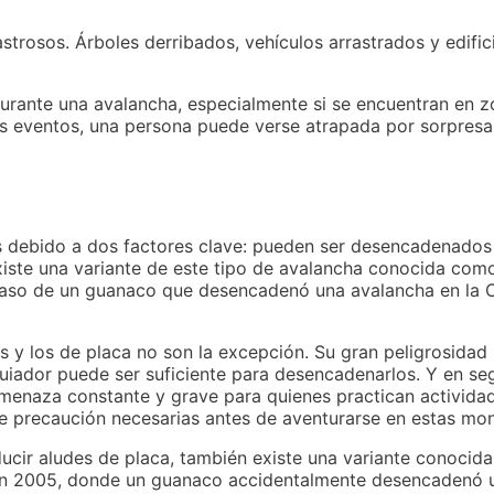
trosos. Árboles derribados, vehículos arrastrados y edific
 durante una avalancha, especialmente si se encuentran en 
os eventos, una persona puede verse atrapada por sorpresa 
 debido a dos factores clave: pueden ser desencadenados 
iste una variante de este tipo de avalancha conocida como
aso de un guanaco que desencadenó una avalancha en la Co
 y los de placa no son la excepción. Su gran peligrosidad
squiador puede ser suficiente para desencadenarlos. Y en s
amenaza constante y grave para quienes practican actividad
de precaución necesarias antes de aventurarse en estas mo
ucir aludes de placa, también existe una variante conocid
s en 2005, donde un guanaco accidentalmente desencadenó 