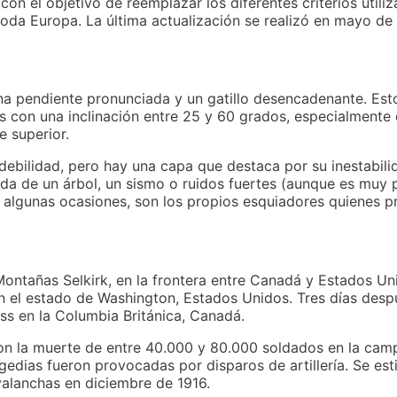
on el objetivo de reemplazar los diferentes criterios utiliz
toda Europa. La última actualización se realizó en mayo de
una pendiente pronunciada y un gatillo desencadenante. E
ñas con una inclinación entre 25 y 60 grados, especialment
e superior.
debilidad, pero hay una capa que destaca por su inestabili
aída de un árbol, un sismo o ruidos fuertes (aunque es muy
algunas ocasiones, son los propios esquiadores quienes p
ontañas Selkirk, en la frontera entre Canadá y Estados Uni
n el estado de Washington, Estados Unidos. Tres días desp
ass en la Columbia Británica, Canadá.
ron la muerte de entre 40.000 y 80.000 soldados en la ca
ragedias fueron provocadas por disparos de artillería. Se es
alanchas en diciembre de 1916.