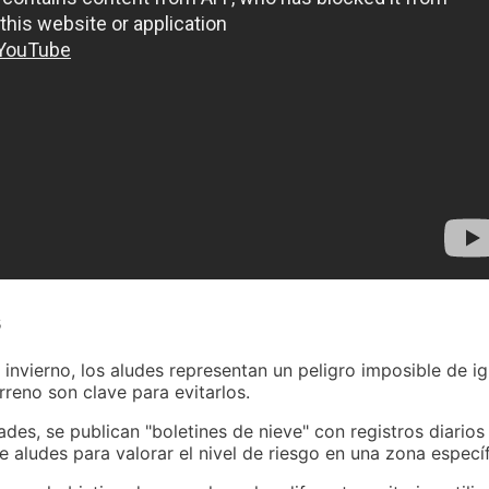
s
 invierno, los aludes representan un peligro imposible de i
rreno son clave para evitarlos.
ades, se publican "boletines de nieve" con registros diario
de aludes para valorar el nivel de riesgo en una zona específ