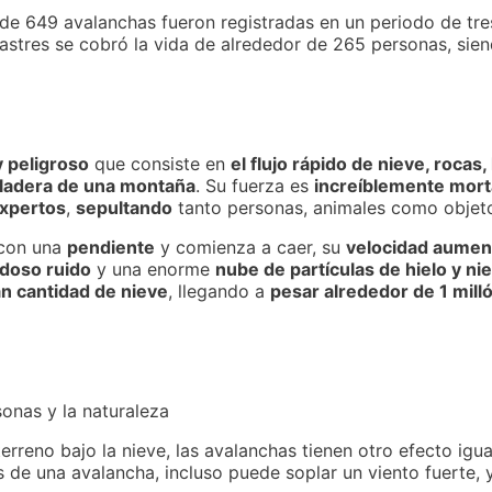
l de 649 avalanchas fueron registradas en un periodo de tr
 desastres se cobró la vida de alrededor de 265 personas, s
 peligroso
que consiste en
el flujo rápido de nieve, rocas, 
 ladera de una montaña
. Su fuerza es
increíblemente mort
xpertos
,
sepultando
tanto personas, animales como objet
con una
pendiente
y comienza a caer, su
velocidad aumen
doso ruido
y una enorme
nube de partículas de hielo y ni
an cantidad de nieve
, llegando a
pesar alrededor de 1 mill
sonas y la naturaleza
reno bajo la nieve, las avalanchas tienen otro efecto igua
 de una avalancha, incluso puede soplar un viento fuerte, 