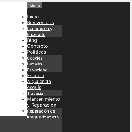
Menu
Inicio
Bienvenidos
Reparación y
Encerado
Blog
Contacto
Políticas
Cookies
Legales
Privacidad
Escuela
Alquiler de
esquís
Travesía
Mantenimiento
y Reparación
Reparación de
irregularidades y