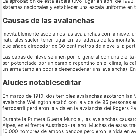
La aprobación de esta escala tuvo lugar en abril de 1993, c
sistemas nacionales y establecer una escala uniforme en 
Causas de las avalanchas
Inevitablemente asociamos las avalanchas con la nieve, 
naturales suelen tener lugar en las laderas de las monta
que añade alrededor de 30 centímetros de nieve a la part
Las capas de nieve se unen por lo general con una cierta 
ser potenciada por un cambio repentino en el clima, la c
un arma también podría desencadenar una avalancha). En 
Aludes notableseditar
En marzo de 1910, dos terribles avalanchas azotaron las M
avalancha Wellington acabó con la vida de 96 personas e
ferrocarril perdieron la vida en la avalancha del Rogers P
Durante la Primera Guerra Mundial, las avalanchas causa
Alpes, en el frente Austriaco-Italiano. Muchas de estas t
10.000 hombres de ambos bandos perdieron la vida en av