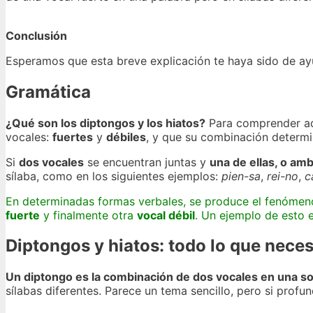
Conclusión
Esperamos que esta breve explicación te haya sido de ayu
Gramática
¿Qué son los diptongos y los hiatos?
Para comprender ad
vocales:
fuertes
y
débiles
, y que su combinación determin
Si
dos vocales
se encuentran juntas y
una de ellas, o am
sílaba, como en los siguientes ejemplos:
pien-sa
,
rei-no
,
c
En determinadas formas verbales, se produce el fenómen
fuerte
y finalmente otra
vocal débil
. Un ejemplo de esto 
Diptongos y hiatos: todo lo que neces
Un diptongo es la combinación de dos vocales en una sol
sílabas diferentes. Parece un tema sencillo, pero si pro