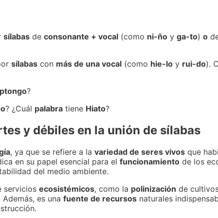
r
sílabas
de
consonante + vocal
(como
ni-ño
y
ga-to
)
o
d
por
sílabas
con
más de una vocal
(como
hie-lo
y
rui-do
).
iptongo
?
go
? ¿Cuál
palabra
tiene
Hiato
?
es y débiles en la unión de sílabas
gía
, ya que se refiere a la
variedad de seres vivos
que habi
ica en su papel esencial para el
funcionamiento
de los ec
stabilidad del medio ambiente.
 servicios
ecosistémicos
, como la
polinización
de cultivos
 Además, es una
fuente de recursos
naturales indispensab
strucción.