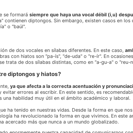
ue se formará
siempre que haya una vocal débil (i,u) desp
sa" contienen diptongos. Sin embargo, existen casos en los
a" o "baúl".
ón de dos vocales en sílabas diferentes. En este caso,
amb
bras con hiatos son "pa-ís", "de-uda" o "re-ír". En ocasion
e trata de dos sílabas distintas, como en "a-gu-a" o "reu-ni
tre diptongos y hiatos?
ante,
ya que afecta a la correcta acentuación y pronunciac
evitar errores al escribir. En este sentido, es recomendab
es una habilidad muy útil en el ámbito académico y laboral.
o que ha tenido en nuestras vidas. Desde la forma en que n
nología ha revolucionado la forma en que vivimos. En este 
 ha acercado más que nunca a un mundo globalizado.
rado enormemente nuestra capacidad de comunicarnos con 