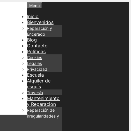
Menu
Inicio
Bienvenidos
Reparación y
Encerado
Blog
Contacto
Políticas
Cookies
Legales
Privacidad
Escuela
Alquiler de
esquís
Travesía
Mantenimiento
y Reparación
Reparación de
irregularidades y