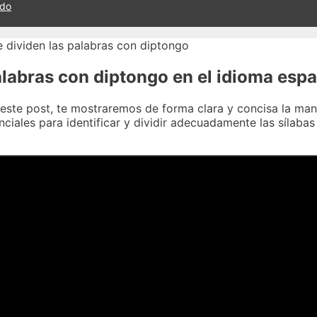
ado
labras con diptongo en el idioma esp
este post, te mostraremos de forma clara y concisa la man
nciales para identificar y dividir adecuadamente las sílab