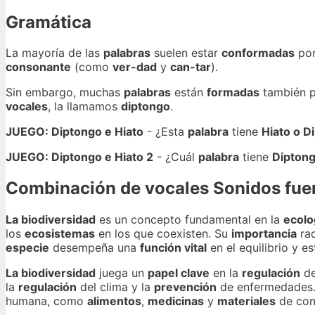
Gramática
La mayoría de las
palabras
suelen estar
conformadas
po
consonante
(como
ver-dad
y
can-tar
).
Sin embargo, muchas
palabras
están
formadas
también 
vocales
, la llamamos
diptongo
.
JUEGO: Diptongo e Hiato
- ¿Esta
palabra
tiene
Hiato o D
JUEGO: Diptongo e Hiato 2
- ¿Cuál
palabra
tiene
Dipton
Combinación de vocales Sonidos fuert
La biodiversidad
es un concepto fundamental en la
ecolo
los
ecosistemas
en los que coexisten. Su
importancia
rad
especie
desempeña una
función vital
en el equilibrio y e
La biodiversidad
juega un
papel clave
en la
regulación
de
la
regulación
del clima y la
prevención
de enfermedades.
humana, como
alimentos
,
medicinas
y
materiales
de con