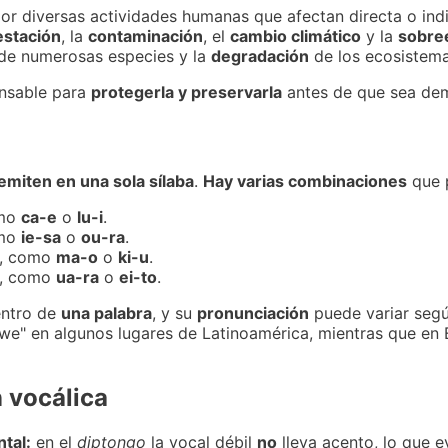
or diversas actividades humanas que afectan directa o ind
estación
, la
contaminación
, el
cambio climático
y la
sobre
de numerosas especies y la
degradación
de los ecosistema
nsable para
protegerla y preservarla
antes de que sea dem
emiten en una sola sílaba
.
Hay varias combinaciones
que 
omo
ca-e
o
lu-i
.
omo
ie-sa
o
ou-ra
.
a, como
ma-o
o
ki-u
.
a, como
ua-ra
o
ei-to
.
ntro de
una palabra
, y su
pronunciación
puede variar según
e" en algunos lugares de Latinoamérica, mientras que en
 vocálica
tal:
en el
diptongo
la vocal débil
no
lleva acento, lo que e