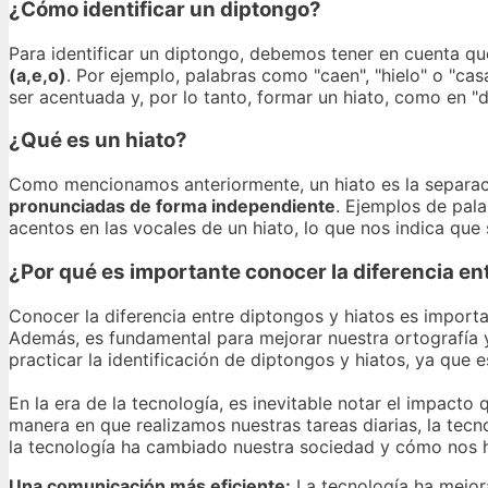
¿Cómo identificar un diptongo?
Para identificar un diptongo, debemos tener en cuenta q
(a,e,o)
. Por ejemplo, palabras como "caen", "hielo" o "ca
ser acentuada y, por lo tanto, formar un hiato, como en "dí
¿Qué es un hiato?
Como mencionamos anteriormente, un hiato es la separaci
pronunciadas de forma independiente
. Ejemplos de pala
acentos en las vocales de un hiato, lo que nos indica que s
¿Por qué es importante conocer la diferencia en
Conocer la diferencia entre diptongos y hiatos es import
Además, es fundamental para mejorar nuestra ortografía y 
practicar la identificación de diptongos y hiatos, ya que 
En la era de la tecnología, es inevitable notar el impact
manera en que realizamos nuestras tareas diarias, la tec
la tecnología ha cambiado nuestra sociedad y cómo nos
Una comunicación más eficiente:
La tecnología ha mejo