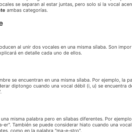
ocales se separan al estar juntas, pero solo si la vocal ace
nte
ambas categorías.
e
ducen al unir dos vocales en una misma sílaba. Son import
xplicará en detalle cada uno de ellos.
mbre se encuentran en una misma sílaba. Por ejemplo, la pa
derar diptongo cuando una vocal débil (i, u) se encuentra 
.
una misma palabra pero en sílabas diferentes. Por ejemplo,
 "ca-er". También se puede considerar hiato cuando una voca
ntes, como en la palabra "ma-e-stro".