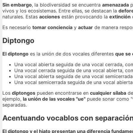
Sin embargo
, la blodiversidad se encuentra
amenazada
p
vivos y los ecosistemas. Entre ellas, se destacan la
defor
naturales. Estas
acciones
están provocando la
extinción
Es necesario
tomar conciencia
y
actuar
de manera respo
Diptongo
El diptongo
es la unión de dos vocales diferentes
que se 
Una vocal abierta seguida de una vocal cerrada, c
Una vocal cerrada seguida de una vocal abierta, c
Una vocal abierta seguida de una vocal semicerrad
Una vocal semicerrada seguida de una vocal abiert
Los
diptongos
pueden encontrarse en
cualquier sílaba
de
ejemplo,
la unión de las vocales "ue"
puede sonar como "w
separadas.
Acentuando vocablos con separación
El diptongo y el hiato presentan una diferencia fundamen