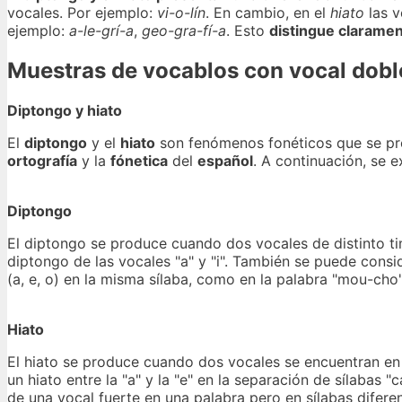
vocales. Por ejemplo:
vi-o-lín
. En cambio, en el
hiato
las v
ejemplo:
a-le-grí-a
,
geo-gra-fí-a
. Esto
distingue clarame
Muestras de vocablos con vocal dobl
Diptongo y hiato
El
diptongo
y el
hiato
son fenómenos fonéticos que se pro
ortografía
y la
fónetica
del
español
. A continuación, se e
Diptongo
El diptongo se produce cuando dos vocales de distinto ti
diptongo de las vocales "a" y "i". También se puede consi
(a, e, o) en la misma sílaba, como en la palabra "mou-cho"
Hiato
El hiato se produce cuando dos vocales se encuentran en 
un hiato entre la "a" y la "e" en la separación de sílabas
de una vocal fuerte en una palabra pero en sílabas difere