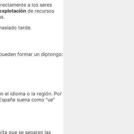
irectamente a los seres
explotación
de recursos
s.
asiado tarde.
pueden formar un diptongo:
 el idioma o la región. Por
 España suena como "ue"
vita que se separen las