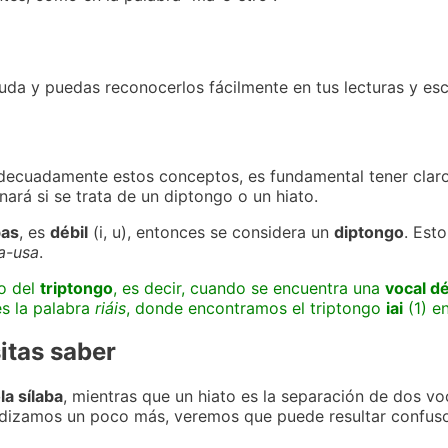
da y puedas reconocerlos fácilmente en tus lecturas y esc
ecuadamente estos conceptos, es fundamental tener claro 
ará si se trata de un diptongo o un hiato.
bas
, es
débil
(i, u), entonces se considera un
diptongo
. Est
a-usa
.
o del
triptongo
, es decir, cuando se encuentra una
vocal dé
es la palabra
riáis
, donde encontramos el triptongo
iai
(1) en
itas saber
a sílaba
, mientras que un hiato es la separación de dos v
fundizamos un poco más, veremos que puede resultar confuso