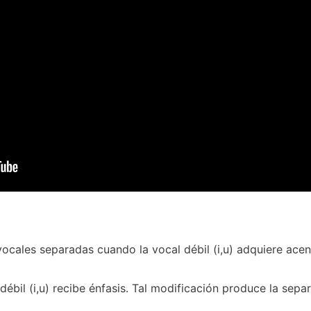
cales separadas cuando la vocal débil (i,u) adquiere acen
débil (i,u) recibe énfasis. Tal modificación produce la sepa