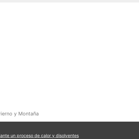
vierno y Montaña
iante un proceso de calor y disolventes