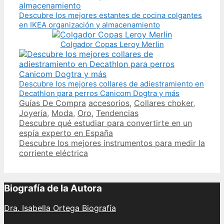
Descubre los mejores estantes de cocina colgantes
en IKEA organización y almacenamiento
Colgador Copas Leroy Merlin
Descubre los mejores collares de adiestramiento en
Decathlon para perros Canicom Dogtra y más
Categories
Tags
Guías De Compra
accesorios
,
Collares choker
,
Joyería
,
Moda
,
Oro
,
Tendencias
Post
Descubre qué estudiar para convertirte en un
navigation
espía experto en España
Descubre los mejores instrumentos para medir la
corriente eléctrica
Biografía de la Autora
Dra. Isabella Ortega Biografía