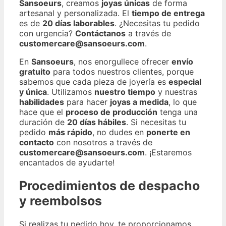
Sansoeurs
, creamos
joyas únicas
de forma
artesanal y personalizada. El
tiempo de entrega
es de
20 días laborables
. ¿Necesitas tu pedido
con urgencia?
Contáctanos
a través de
customercare@sansoeurs.com
.
En
Sansoeurs
, nos enorgullece ofrecer
envío
gratuito
para todos nuestros clientes, porque
sabemos que cada pieza de joyería es
especial
y única
. Utilizamos
nuestro tiempo
y nuestras
habilidades
para hacer
joyas a medida
, lo que
hace que el
proceso de producción
tenga una
duración de
20 días hábiles
. Si necesitas tu
pedido
más rápido
, no dudes en
ponerte en
contacto
con nosotros a través de
customercare@sansoeurs.com
. ¡Estaremos
encantados de ayudarte!
Procedimientos de despacho
y reembolsos
Si realizas tu pedido hoy, te proporcionamos